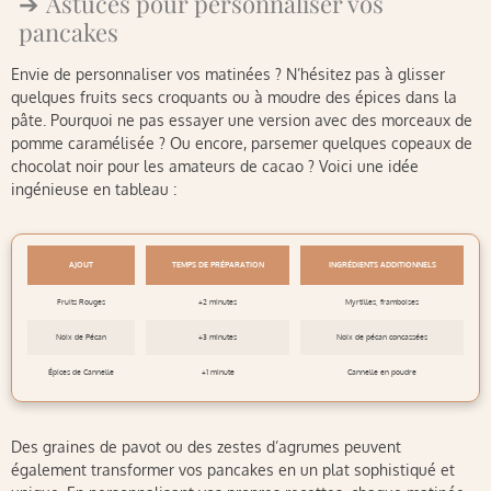
Astuces pour personnaliser vos
pancakes
Envie de personnaliser vos matinées ? N’hésitez pas à glisser
quelques fruits secs croquants ou à moudre des épices dans la
pâte. Pourquoi ne pas essayer une version avec des morceaux de
pomme caramélisée ? Ou encore, parsemer quelques copeaux de
chocolat noir pour les amateurs de cacao ? Voici une idée
ingénieuse en tableau :
AJOUT
TEMPS DE PRÉPARATION
INGRÉDIENTS ADDITIONNELS
Fruits Rouges
+2 minutes
Myrtilles, framboises
Noix de Pécan
+3 minutes
Noix de pécan concassées
Épices de Cannelle
+1 minute
Cannelle en poudre
Des graines de pavot ou des zestes d’agrumes peuvent
également transformer vos pancakes en un plat sophistiqué et