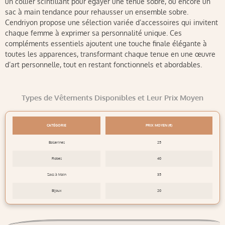
un collier scintillant pour égayer une tenue sobre, ou encore un
sac à main tendance pour rehausser un ensemble sobre.
Cendriyon propose une sélection variée d’accessoires qui invitent
chaque femme à exprimer sa personnalité unique. Ces
compléments essentiels ajoutent une touche finale élégante à
toutes les apparences, transformant chaque tenue en une œuvre
d’art personnelle, tout en restant fonctionnels et abordables.
Types de Vêtements Disponibles et Leur Prix Moyen
CATÉGORIE
PRIX MOYEN (€)
Ballerines
25
Robes
40
Sacs à Main
35
Bijoux
20