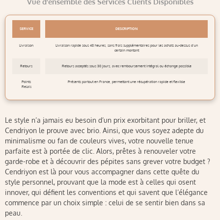
Vue d’ensemble des Services Clients Disponibles
SERVICE
DESCRIPTION
Livraison
Livraison rapide sous 48 heures, sans frais supplémentaires pour les achats au-dessus d’un
certain montant
Retours
Retours acceptés sous 30 jours, avec remboursement intégral ou échange possible
Points
Présents partout en France, permettant une récupération rapide et flexible
Relais
Le style n’a jamais eu besoin d’un prix exorbitant pour briller, et
Cendriyon le prouve avec brio. Ainsi, que vous soyez adepte du
minimalisme ou fan de couleurs vives, votre nouvelle tenue
parfaite est à portée de clic. Alors, prêtes à renouveler votre
garde-robe et à découvrir des pépites sans grever votre budget ?
Cendriyon est là pour vous accompagner dans cette quête du
style personnel, prouvant que la mode est à celles qui osent
innover, qui défient les conventions et qui savent que l’élégance
commence par un choix simple : celui de se sentir bien dans sa
peau.