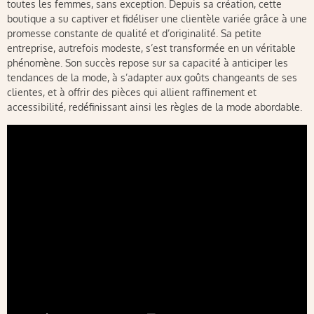
toutes les femmes, sans exception. Depuis sa création, cette
boutique a su captiver et fidéliser une clientèle variée grâce à une
promesse constante de qualité et d’originalité. Sa petite
entreprise, autrefois modeste, s’est transformée en un véritable
phénomène. Son succès repose sur sa capacité à anticiper les
tendances de la mode, à s’adapter aux goûts changeants de ses
clientes, et à offrir des pièces qui allient raffinement et
accessibilité, redéfinissant ainsi les règles de la mode abordable.