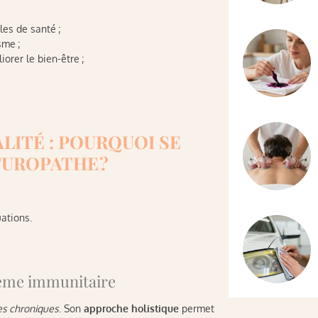
les de santé ;
sme ;
orer le bien-être ;
LITÉ : POURQUOI SE
TUROPATHE ?
ations.
stème immunitaire
es chroniques
. Son
approche holistique
permet