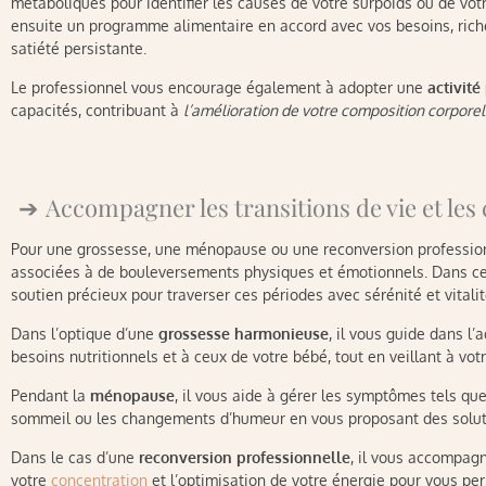
métaboliques pour identifier les causes de votre surpoids ou de votre
ensuite un programme alimentaire en accord avec vos besoins, riche
satiété persistante.
Le professionnel vous encourage également à adopter une
activité
capacités, contribuant à
l’amélioration de votre composition corporel
Accompagner les transitions de vie et l
Pour une grossesse, une ménopause ou une reconversion profession
associées à de bouleversements physiques et émotionnels. Dans ce
soutien précieux pour traverser ces périodes avec sérénité et vitalit
Dans l’optique d’une
grossesse harmonieuse
, il vous guide dans l
besoins nutritionnels et à ceux de votre bébé, tout en veillant à vot
Pendant la
ménopause
, il vous aide à gérer les symptômes tels que
sommeil ou les changements d’humeur en vous proposant des soluti
Dans le cas d’une
reconversion professionnelle
, il vous accompagn
votre
concentration
et l’optimisation de votre énergie pour vous p