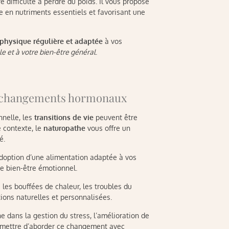
 difficulté à perdre du poids. Il vous propose
 en nutriments essentiels et favorisant une
 physique régulière et adaptée
à vos
le et à votre bien-être général
.
es changements hormonaux
nelle, les
transitions de vie
peuvent être
 contexte, le
naturopathe
vous offre un
é.
’adoption d’une alimentation adaptée à vos
re bien-être émotionnel.
 les bouffées de chaleur, les troubles du
ons naturelles et personnalisées.
e dans la gestion du stress, l’amélioration de
ermettre d’aborder ce changement avec