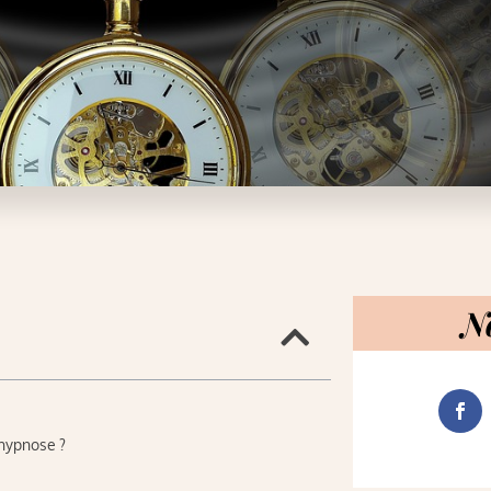
N
hypnose ?