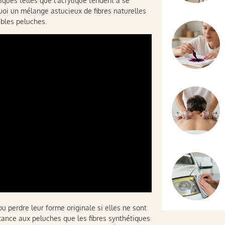
iques telles que l’acrylique tendent à se
quoi un mélange astucieux de fibres naturelles
ables peluches.
ou perdre leur forme originale si elles ne sont
stance aux peluches que les fibres synthétiques