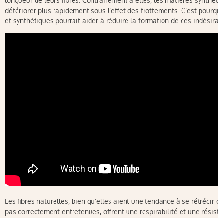
longueur de leurs fibres. Contrairement à elles, les matières synthét
détériorer plus rapidement sous l’effet des frottements. C’est pour
et synthétiques pourrait aider à réduire la formation de ces indésir
Les fibres naturelles, bien qu’elles aient une tendance à se rétrécir 
pas correctement entretenues, offrent une respirabilité et une rési