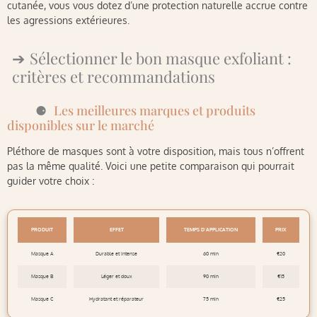
cutanée, vous vous dotez d’une protection naturelle accrue contre
les agressions extérieures.
Sélectionner le bon masque exfoliant :
critères et recommandations
Les meilleures marques et produits
disponibles sur le marché
Pléthore de masques sont à votre disposition, mais tous n’offrent
pas la même qualité. Voici une petite comparaison qui pourrait
guider votre choix :
PRODUIT
EFFET
TEMPS D’APPLICATION
PRIX
Masque A
Durable et intense
60 min
€20
Masque B
Léger et doux
90 min
€15
Masque C
Hydratant et réparateur
75 min
€25