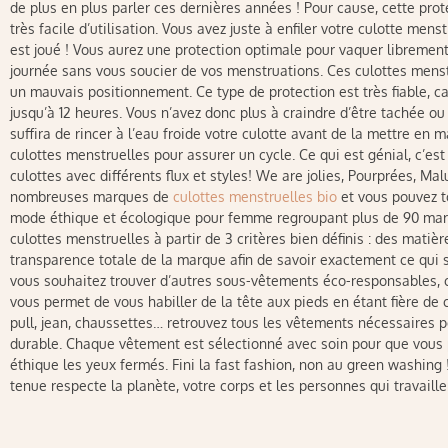
de plus en plus parler ces dernières années ! Pour cause, cette prot
très facile d’utilisation. Vous avez juste à enfiler votre culotte men
est joué ! Vous aurez une protection optimale pour vaquer librement
journée sans vous soucier de vos menstruations. Ces culottes menst
un mauvais positionnement. Ce type de protection est très fiable, ca
jusqu’à 12 heures. Vous n’avez donc plus à craindre d’être tachée ou d’
suffira de rincer à l’eau froide votre culotte avant de la mettre en
culottes menstruelles pour assurer un cycle. Ce qui est génial, c’
culottes avec différents flux et styles! We are jolies, Pourprées, Mal
nombreuses marques de
culottes menstruelles bio
et vous pouvez to
mode éthique et écologique pour femme regroupant plus de 90 mar
culottes menstruelles à partir de 3 critères bien définis : des mati
transparence totale de la marque afin de savoir exactement ce qui se
vous souhaitez trouver d’autres sous-vêtements éco-responsables, c
vous permet de vous habiller de la tête aux pieds en étant fière de
pull, jean, chaussettes… retrouvez tous les vêtements nécessaires p
durable. Chaque vêtement est sélectionné avec soin pour que vous p
éthique les yeux fermés. Fini la fast fashion, non au green washing 
tenue respecte la planète, votre corps et les personnes qui travaille