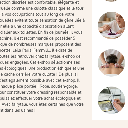
ection discrète est confortable, élégante et
struelle comme une culotte classique et le tour
 à vos occupations tout au long de votre
ruelles évitent toute sensation de gêne liée à
r elle a une capacité d’absorption allant
aller aux toilettes. En fin de journée, il vous
 machine. Il est recommandé de posséder 5
est que de nombreuses marques proposent des
ucette, Leïla Paris, Femmili… il existe de
utes les retrouver chez fairytale, e-shop de
ques engagées. Cet e-shop sélectionne ses
ères écologiques, une production éthique et une
 cache derrière votre culotte ! De plus, si
’est également possible avec cet e-shop. Il
 chaque pièce portée ! Robe, soutien-gorge,
our constituer votre dressing responsable et
uissiez effectuer votre achat écologique et
! Avec fairytale, vous êtes certaines que votre
nt dans les usines !