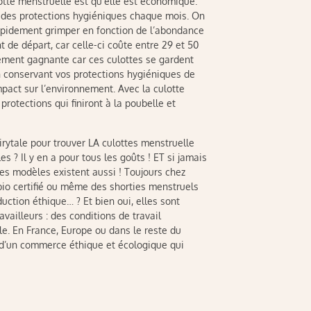
ulotte menstruelle est qu’elle est économique.
 des protections hygiéniques chaque mois. On
rapidement grimper en fonction de l’abondance
 de départ, car celle-ci coûte entre 29 et 50
ement gagnante car ces culottes se gardent
En conservant vos protections hygiéniques de
act sur l’environnement. Avec la culotte
rotections qui finiront à la poubelle et
rytale pour trouver LA culottes menstruelle
es ? Il y en a pour tous les goûts ! ET si jamais
es modèles existent aussi ! Toujours chez
bio certifié ou même des shorties menstruels
ction éthique… ? Et bien oui, elles sont
vailleurs : des conditions de travail
e. En France, Europe ou dans le reste du
 d’un commerce éthique et écologique qui