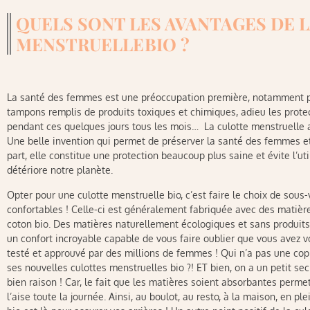
QUELS SONT LES AVANTAGES DE 
MENSTRUELLE BIO ?
La santé des femmes est une préoccupation première, notamment pen
tampons remplis de produits toxiques et chimiques, adieu les prot
pendant ces quelques jours tous les mois… La culotte menstruelle a
Une belle invention qui permet de préserver la santé des femmes et
part, elle constitue une protection beaucoup plus saine et évite l’ut
détériore notre planète.
Opter pour une culotte menstruelle bio, c’est faire le choix de sous
confortables ! Celle-ci est généralement fabriquée avec des matièr
coton bio. Des matières naturellement écologiques et sans produits
un confort incroyable capable de vous faire oublier que vous avez vos
testé et approuvé par des millions de femmes ! Qui n’a pas une cop
ses nouvelles culottes menstruelles bio ?! ET bien, on a un petit sec
bien raison ! Car, le fait que les matières soient absorbantes permet
l’aise toute la journée. Ainsi, au boulot, au resto, à la maison, en p