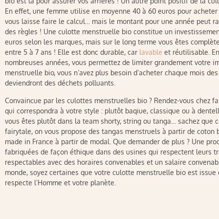
bio est là pour assurer vos arrières ! Un autre point positif de la c
En effet, une femme utilise en moyenne 40 à 60 euros pour acheter
vous laisse faire le calcul… mais le montant pour une année peut 
des règles ! Une culotte menstruelle bio constitue un investissement
euros selon les marques, mais sur le long terme vous êtes complèt
entre 5 à 7 ans ! Elle est donc durable, car
lavable
et réutilisable. 
nombreuses années, vous permettez de limiter grandement votre imp
menstruelle bio, vous n’avez plus besoin d’acheter chaque mois des p
deviendront des déchets polluants.
Convaincue par les culottes menstruelles bio ? Rendez-vous chez fai
qui correspondra à votre style : plutôt baqiue, classique ou à dentell
vous êtes plutôt dans la team shorty, string ou tanga… sachez que c
fairytale, on vous propose des tangas menstruels à partir de coton 
made in France à partir de modal. Que demander de plus ? Une produ
fabriquées de façon éthique dans des usines qui respectent leurs tra
respectables avec des horaires convenables et un salaire convenabl
monde, soyez certaines que votre culotte menstruelle bio est issue
respecte l’Homme et votre planète.