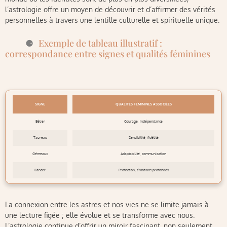
l’astrologie offre un moyen de découvrir et d’affirmer des vérités
personnelles à travers une lentille culturelle et spirituelle unique.
Exemple de tableau illustratif :
correspondance entre signes et qualités féminines
SIGNE
QUALITÉS FÉMININES ASSOCIÉES
Bélier
Courage, indépendance
Taureau
Sensibilité, fidélité
Gémeaux
Adaptabilité, communication
Cancer
Protection, émotions profondes
La connexion entre les astres et nos vies ne se limite jamais à
une lecture figée ; elle évolue et se transforme avec nous.
L’astrologie continue d’offrir un miroir fascinant, non seulement