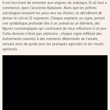
Il est fascinant de remonter aux origines du zodiaque, là où tout a
commencé, dans l’ancienne Babylone. Alors que les prêtres-
astrologues levaient les yeux vers les étoiles, ils décidèrent de
diviser le ciel en 12 segments. Chaque segment, ou signe, portait
une symbolique profonde liée à un
animal
ou un élément, des
figures cosmologiques qui continuent de nous influencer à ce jour.
Cette division n’était pas arbitraire ; chaque signe reflétait des
événements naturels à des moments déterminés de l’année,
servant ainsi de guide pour les pratiques agricoles et les rituels
spirituels.