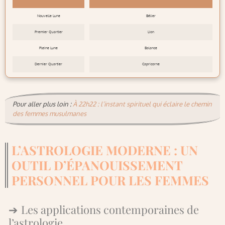
Nouvelle Lune
Bélier
Premier Quartier
Lion
Pleine Lune
Balance
Dernier Quartier
Capricorne
Pour aller plus loin :
À 22h22 : l’instant spirituel qui éclaire le chemin
des femmes musulmanes
L’ASTROLOGIE MODERNE : UN
OUTIL D’ÉPANOUISSEMENT
PERSONNEL POUR LES FEMMES
Les applications contemporaines de
l’astrologie