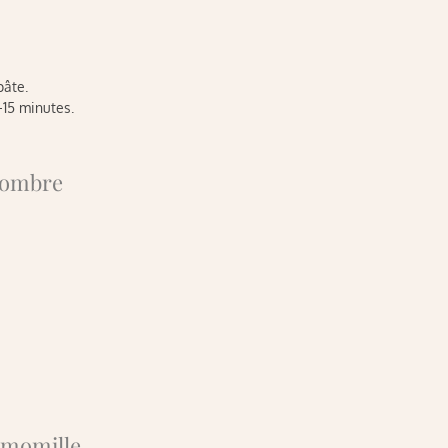
pâte.
-15 minutes.
ncombre
camomille