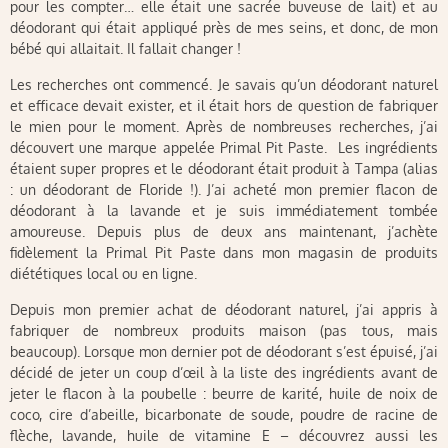
pour les compter… elle était une sacrée buveuse de lait) et au
déodorant qui était appliqué près de mes seins, et donc, de mon
bébé qui allaitait. Il fallait changer !
Les recherches ont commencé. Je savais qu’un déodorant naturel
et efficace devait exister, et il était hors de question de fabriquer
le mien pour le moment. Après de nombreuses recherches, j’ai
découvert une marque appelée Primal Pit Paste. Les ingrédients
étaient super propres et le déodorant était produit à Tampa (alias
: un déodorant de Floride !). J’ai acheté mon premier flacon de
déodorant à la lavande et je suis immédiatement tombée
amoureuse. Depuis plus de deux ans maintenant, j’achète
fidèlement la Primal Pit Paste dans mon magasin de produits
diététiques local ou en ligne.
Depuis mon premier achat de déodorant naturel, j’ai appris à
fabriquer de nombreux produits maison (pas tous, mais
beaucoup). Lorsque mon dernier pot de déodorant s’est épuisé, j’ai
décidé de jeter un coup d’œil à la liste des ingrédients avant de
jeter le flacon à la poubelle : beurre de karité, huile de noix de
coco, cire d’abeille, bicarbonate de soude, poudre de racine de
flèche, lavande, huile de vitamine E – découvrez aussi les