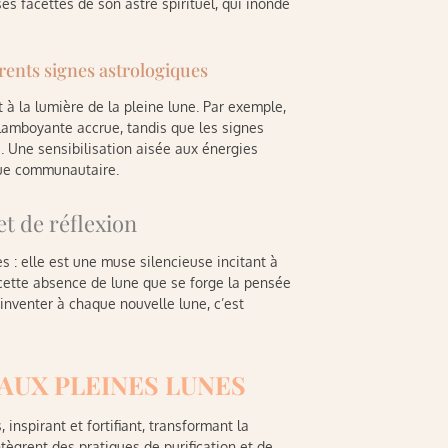
es facettes de son astre spirituel, qui inonde
érents signes astrologiques
 à la lumière de la pleine lune. Par exemple,
lamboyante accrue, tandis que les signes
 Une sensibilisation aisée aux énergies
 que communautaire.
et de réflexion
s : elle est une muse silencieuse incitant à
e cette absence de lune que se forge la pensée
inventer à chaque nouvelle lune, c’est
 AUX PLEINES LUNES
 inspirant et fortifiant, transformant la
ntègrent des pratiques de purification et de