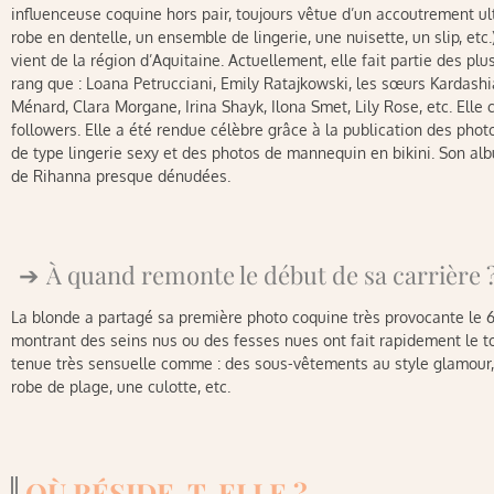
influenceuse coquine hors pair, toujours vêtue d’un accoutrement ul
robe en dentelle, un ensemble de lingerie, une nuisette, un slip, etc.)
vient de la région d’Aquitaine. Actuellement, elle fait partie des 
rang que : Loana Petrucciani, Emily Ratajkowski, les sœurs Kardashi
Ménard, Clara Morgane, Irina Shayk, Ilona Smet, Lily Rose, etc. Elle
followers. Elle a été rendue célèbre grâce à la publication des pho
de type lingerie sexy et des photos de mannequin en bikini. Son a
de Rihanna presque dénudées.
À quand remonte le début de sa carrière 
La blonde a partagé sa première photo coquine très provocante le 6 
montrant des seins nus ou des fesses nues ont fait rapidement le to
tenue très sensuelle comme : des sous-vêtements au style glamour, 
robe de plage, une culotte, etc.
OÙ RÉSIDE-T-ELLE ?