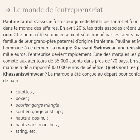
Le monde de l’entreprenariat
Pauline tantot
s’associe à sa sœur jumelle Mathilde Tantot et à un
dans le monde des affaires. En avril 2016, les trois associés créen
nom ?
Ce nom a été scrupuleusement sélectionné par les sœurs m
famille de leur grand-père paternel d’origine iranienne. Pauline et
hommage à ce dernier.
La marque Khassani Swimwear, une réussit
mille euros, l’entreprise devient rapidement l’une des marques le
compte aux alentours de 35 000 clients dans près de 170 pays. En s
marque a déjà rapporté 100 000 euros de bénéfice.
Quels sont les 
Khassaniswimwear ?
La marque a été conçue au départ pour confec
de bain :
culottes ;
boxer ;
soutien gorge triangle
;
soutien gorge push up ;
hauts à dos-nu ;
hauts sans manches ;
string, etc.