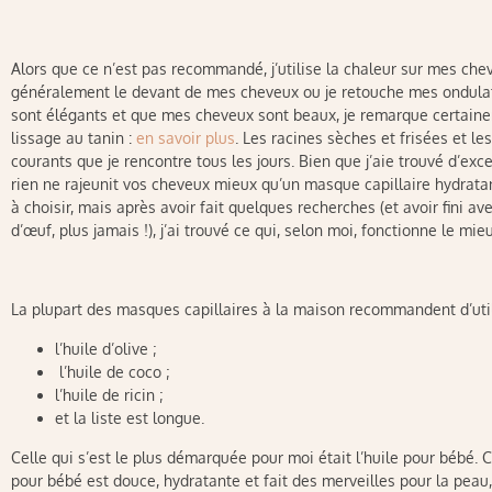
Alors que ce n’est pas recommandé, j’utilise la chaleur sur mes chev
généralement le devant de mes cheveux ou je retouche mes ondulatio
sont élégants et que mes cheveux sont beaux, je remarque certaineme
lissage au tanin :
en savoir plus
. Les racines sèches et frisées et l
courants que je rencontre tous les jours. Bien que j’aie trouvé d’ex
rien ne rajeunit vos cheveux mieux qu’un masque capillaire hydratan
à choisir, mais après avoir fait quelques recherches (et avoir fini a
d’œuf, plus jamais !), j’ai trouvé ce qui, selon moi, fonctionne le mieu
La plupart des masques capillaires à la maison recommandent d’utilise
l’huile d’olive ;
l’huile de coco ;
l’huile de ricin ;
et la liste est longue.
Celle qui s’est le plus démarquée pour moi était l’huile pour bébé. C’
pour bébé est douce, hydratante et fait des merveilles pour la peau