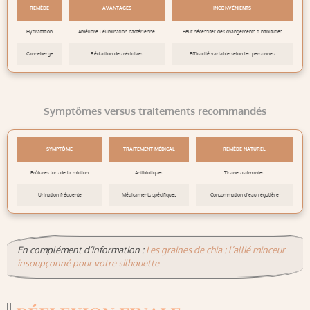
REMÈDE
AVANTAGES
INCONVÉNIENTS
Hydratation
Améliore l’élimination bactérienne
Peut nécessiter des changements d’habitudes
Canneberge
Réduction des récidives
Efficacité variable selon les personnes
Symptômes versus traitements recommandés
SYMPTÔME
TRAITEMENT MÉDICAL
REMÈDE NATUREL
Brûlures lors de la miction
Antibiotiques
Tisanes calmantes
Urination fréquente
Médicaments spécifiques
Consommation d’eau régulière
En complément d’information :
Les graines de chia : l’allié minceur
insoupçonné pour votre silhouette