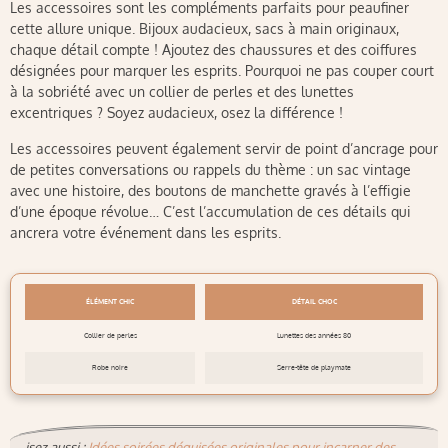
Les accessoires sont les compléments parfaits pour peaufiner
cette allure unique. Bijoux audacieux, sacs à main originaux,
chaque détail compte ! Ajoutez des chaussures et des coiffures
désignées pour marquer les esprits. Pourquoi ne pas couper court
à la sobriété avec un collier de perles et des lunettes
excentriques ? Soyez audacieux, osez la différence !
Les accessoires peuvent également servir de point d’ancrage pour
de petites conversations ou rappels du thème : un sac vintage
avec une histoire, des boutons de manchette gravés à l’effigie
d’une époque révolue… C’est l’accumulation de ces détails qui
ancrera votre événement dans les esprits.
ÉLÉMENT CHIC
DÉTAIL CHOC
Collier de perles
Lunettes des années 80
Robe noire
Serre-tête de playmate
isez aussi :
Idées soirées déguisées originales pour incarner des