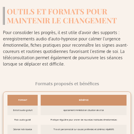
OUTILS ET FORMATS POUR
MAINTENIR LE CHANGEMENT
Pour consolider les progrès, il est utile d’avoir des supports :
enregistrements audio d’auto-hypnose pour calmer l’urgence
émotionnelle, fiches pratiques pour reconnaître les signes avant-
coureurs et routines quotidiennes favorisant l’estime de soi. La
téléconsultation permet également de poursuivre les séances
lorsque se déplacer est difficile.
Formats proposés et bénéfices
FORMAT
BÉNÉFICE
Extrait audio gratuit
Apaisement immédiat en situation de crise
Pack audio guidé
Pratique régulière pour ancrer de nouvelles habitudes émotionnelles
Séance individuelle
Travail personnalisé sur causes profondes et schémas répétitifs