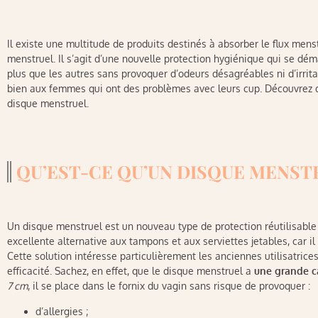
Il existe une multitude de produits destinés à absorber le flux menstr
menstruel. Il s’agit d’une nouvelle protection hygiénique qui se dé
plus que les autres sans provoquer d’odeurs désagréables ni d’irritat
bien aux femmes qui ont des problèmes avec leurs cup. Découvrez dans
disque menstruel.
QU’EST-CE QU’UN DISQUE MENST
Un disque menstruel est un nouveau type de protection réutilisabl
excellente alternative aux tampons et aux serviettes jetables, car il
Cette solution intéresse particulièrement les anciennes utilisatric
efficacité. Sachez, en effet, que le disque menstruel a
une grande c
7 cm
, il se place dans le fornix du vagin sans risque de provoquer :
d’allergies ;