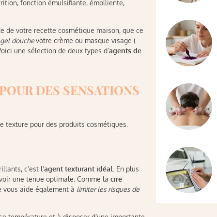
rition, fonction émulsifiante, émolliente,
ite de votre recette cosmétique maison, que ce
gel
douche
votre crème ou masque visage (
oici une sélection de deux types d’
agents de
 POUR DES SENSATIONS
de texture pour des produits cosmétiques.
lants, c’est l’
agent texturant idéal
. En plus
 avoir une tenue optimale. Comme la
cire
lle vous aide également à
limiter les risques de
sse température et à disposer d’une importante