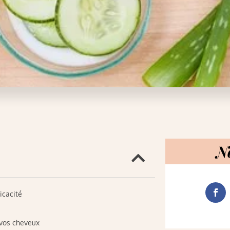
N
icacité
t vos cheveux