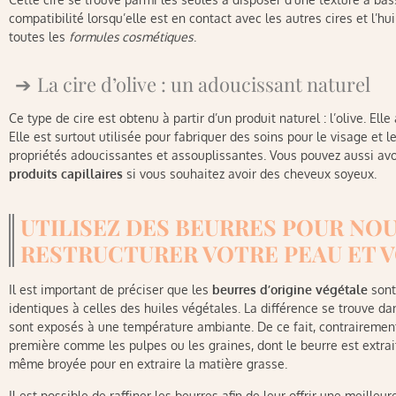
compatibilité lorsqu’elle est en contact avec les autres cires et l’huile
toutes les
formules cosmétiques
.
La cire d’olive : un adoucissant naturel
Ce type de cire est obtenu à partir d’un produit naturel : l’olive. Ell
Elle est surtout utilisée pour fabriquer des soins pour le visage et le
propriétés adoucissantes et assouplissantes. Vous pouvez aussi avoi
produits capillaires
si vous souhaitez avoir des cheveux soyeux.
UTILISEZ DES BEURRES POUR NOU
RESTRUCTURER VOTRE PEAU ET 
Il est important de préciser que les
beurres d’origine végétale
sont
identiques à celles des huiles végétales. La différence se trouve dan
sont exposés à une température ambiante. De ce fait, contrairement 
première comme les pulpes ou les graines, dont le beurre est extrait
même broyée pour en extraire la matière grasse.
Il est possible de raffiner les beurres afin de leur offrir une meilleu