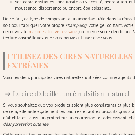
ses caractéristiques : onctuosité ou viscosité, hydratation, nut
moussante, dispersante ou encore épaississante.
De ce fait, ce type de composant a un important rôle dans la réuss
soit pour fabriquer votre propre
shampoing
, votre gel coiffant, votre
découvrez le
masque aloe vera visage
) ou même votre déodorant. V
texture cosmétiques
que vous pouvez utiliser chez vous.
UTILISEZ DES CIRES NATURELLES
EXTRÊMES
Voici les deux principales cires naturelles utilisées comme agents 
La cire d’abeille : un émulsifiant naturel
Si vous souhaitez que vos produits soient plus consistants et plus bril
de cela, elle aide également les baumes et autres produits gras à
d’abeille
est aussi un protecteur, un nourrissant et adoucissant, e
déshydratation cutanée
.
Cette cire se trouve parmi les seules à disposer d’une texture à ba