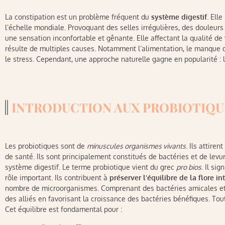
La constipation est un problème fréquent du
système digestif
. Ell
l’échelle mondiale. Provoquant des selles irrégulières, des douleurs
une sensation inconfortable et gênante. Elle affectant la qualité de 
résulte de multiples causes. Notamment l’alimentation, le manque d
le stress. Cependant, une approche naturelle gagne en popularité : l
INTRODUCTION AUX PROBIOTIQU
Les probiotiques sont de
minuscules organismes vivants
. Ils attire
de santé. Ils sont principalement constitués de bactéries et de levu
système digestif. Le terme probiotique vient du grec
pro bios
. Il si
rôle important. Ils contribuent à
préserver l’équilibre de la flore in
nombre de microorganismes. Comprenant des bactéries amicales et
des alliés en favorisant la croissance des bactéries bénéfiques. Tout
Cet équilibre est fondamental pour :