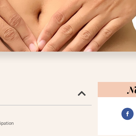
N
tipation