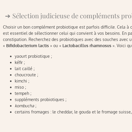
Sélection judicieuse de compléments pro
Choisir un bon complément probiotique est parfois difficile. Cela à
est essentiel de sélectionner celui qui convient à vos besoins. En par
constipation. Recherchez des probiotiques avec des souches avec un
«
Bifidobacterium lactis
» ou «
Lactobacillus rhamnosus
». Voici q
yaourt probiotique ;
kéfir ;
lait caillé ;
choucroute ;
kimchi ;
miso ;
tempeh ;
suppléments probiotiques ;
kombucha
;
certains fromages : le cheddar, le gouda et le fromage suisse,