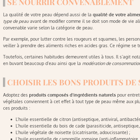
SE NOURRIR CONVENABLEMENT
La qualité de votre peau dépend aussi de la
qualité de votre alime
type de peau
avant de modifier comme il se doit son mode de vie al
convenable varie selon la catégorie de peau.
Par exemple, pour lutter contre les rougeurs et squames, les pers
veiller à prendre des aliments riches en acides gras. Ce régime se tr
Toutefois, certaines habitudes demeurent utiles à tous. Il s’agit no
en buvant beaucoup d’eau ainsi que la
modération de consommation 
CHOISIR LES BONS PRODUITS DE 
Adoptez des
produits composés d’ingrédients naturels
pour entrete
végétales conviennent à cet effet à tout type de peau même aux plu
ces produits :
L’huile essentielle de citron (antiseptique, antiviral, antibactér
L’huile essentielle du bois de cade (parasiticide, antiseptique,
L’huile végétale de noisette (cicatrisante, adoucissante) ;
L’huile essentielle de camomille romaine (anti-inflammatoire, 